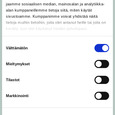
jaamme sosiaalisen median, mainosalan ja analytiikka-
[events]
alan kumppaneillemme tietoja siitä, miten käytät
sivustoamme. Kumppanimme voivat yhdistää näitä
tietoja muihin tietoihin, joita olet antanut heille tai joita on
kerätty, kun olet käyttänyt heidän palvelujaan.
Suostumuksen
Välttämätön
valinta
Näin voit
osallistua
Mieltymykset
Tilastot
Tässä voit esimerkiksi kertoa
yksittäisestä tapahtumasta tai
Markkinointi
ohjata yhteistyökumppaneita
osallistumaan hankeeseen.