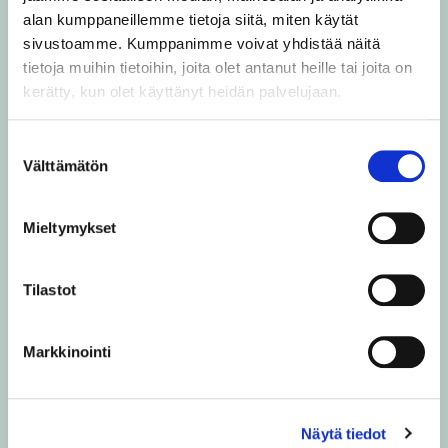
henkilökunnan sekä rekisteröityjen tukena
alan kumppaneillemme tietoja siitä, miten käytät
sivustoamme. Kumppanimme voivat yhdistää näitä
henkilötietojen käsittelyyn liittyvissä
tietoja muihin tietoihin, joita olet antanut heille tai joita on
kysymyksissä.
kerätty, kun olet käyttänyt heidän palvelujaan.
Evästeet
Suostumuksen
Käytämme Savonian sivustolla evästeitä.
Välttämätön
valinta
Evästeillä voidaan kerätä tietoja esimerkiksi
Mieltymykset
miltä sivulta olet siirtynyt Savonian
sivustolle, mitä www-sivujamme olet
Tilastot
selannut ja milloin, mitä selainta käytät,
mikä on näyttösi resoluutio ja
Markkinointi
käyttöjärjestelmä, sekä mikä on
tietokoneesi IP -osoite.
Evästeitä käytämme:
Näytä tiedot