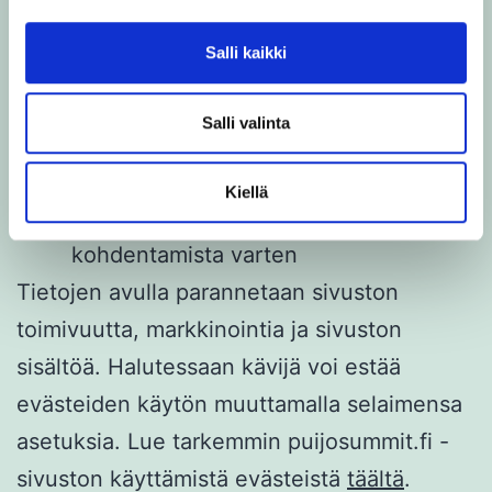
Google Analytics
Salli kaikki
kävijäseurantaohjelmassa
Facebook-mainosten
Salli valinta
kohdentamisessa ja
uudelleenmarkkinoinnissa
Kiellä
Banneri- ja diplaymainosten
kohdentamista varten
Tietojen avulla parannetaan sivuston
toimivuutta, markkinointia ja sivuston
sisältöä. Halutessaan kävijä voi estää
evästeiden käytön muuttamalla selaimensa
asetuksia. Lue tarkemmin puijosummit.fi -
sivuston käyttämistä evästeistä
täältä
.