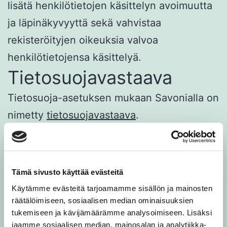
lisätä henkilötietojen käsittelyn avoimuutta
ja läpinäkyvyyttä sekä vahvistaa
rekisteröityjen oikeuksia valvoa
henkilötietojensa käsittelyä.
Tietosuojavastaava
Tietosuoja-asetuksen mukaan Savonialla on
nimetty
tietosuojavastaava
.
Tietosuojavastaavan tehtävänä on seurata
henkilötietojen käsittelyn lainmukaisuutta ja
auttaa ammattikorkeakoulua toteuttamaan
Tämä sivusto käyttää evästeitä
tietosuojaan liittyvät velvoitteet.
Käytämme evästeitä tarjoamamme sisällön ja mainosten
Tietosuojavastaava toimii
räätälöimiseen, sosiaalisen median ominaisuuksien
tukemiseen ja kävijämäärämme analysoimiseen. Lisäksi
valvontaviranomaisen yhteyspisteenä ja
jaamme sosiaalisen median, mainosalan ja analytiikka-